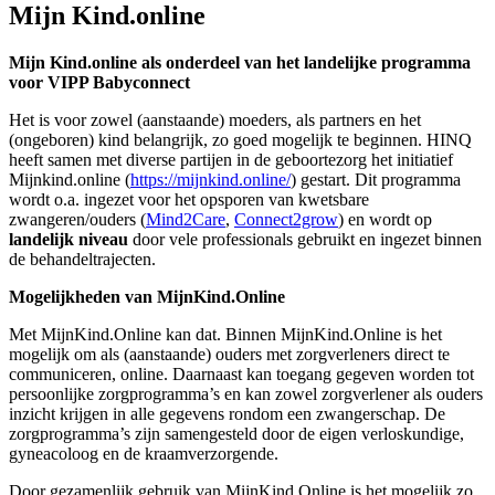
Mijn Kind.online
Mijn Kind.online als onderdeel van het landelijke programma
voor VIPP Babyconnect
Het is voor zowel (aanstaande) moeders, als partners en het
(ongeboren) kind belangrijk, zo goed mogelijk te beginnen. HINQ
heeft samen met diverse partijen in de geboortezorg het initiatief
Mijnkind.online (
https://mijnkind.online/
) gestart. Dit programma
wordt o.a. ingezet voor het opsporen van kwetsbare
zwangeren/ouders (
Mind2Care
,
Connect2grow
) en wordt op
landelijk niveau
door vele professionals gebruikt en ingezet binnen
de behandeltrajecten.
Mogelijkheden van MijnKind.Online
Met MijnKind.Online kan dat. Binnen MijnKind.Online is het
mogelijk om als (aanstaande) ouders met zorgverleners direct te
communiceren, online. Daarnaast kan toegang gegeven worden tot
persoonlijke zorgprogramma’s en kan zowel zorgverlener als ouders
inzicht krijgen in alle gegevens rondom een zwangerschap. De
zorgprogramma’s zijn samengesteld door de eigen verloskundige,
gyneacoloog en de kraamverzorgende.
Door gezamenlijk gebruik van MijnKind.Online is het mogelijk zo